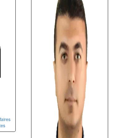
faires
tes