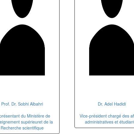
Prof. Dr. Sobhi Albahri
Dr. Adel Hadidi
présentant du Ministère de
Vice-président chargé des af
eignement supérieuret de la
administratives et étudian
Recherche scientifique