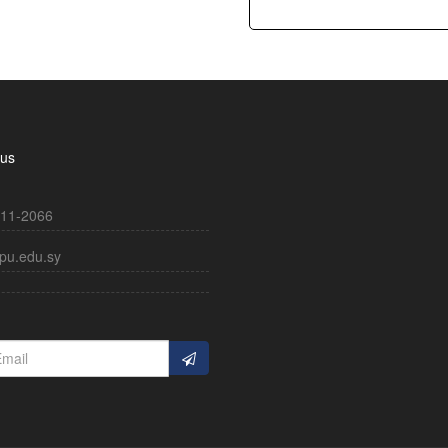
 us
11-2066
pu.edu.sy