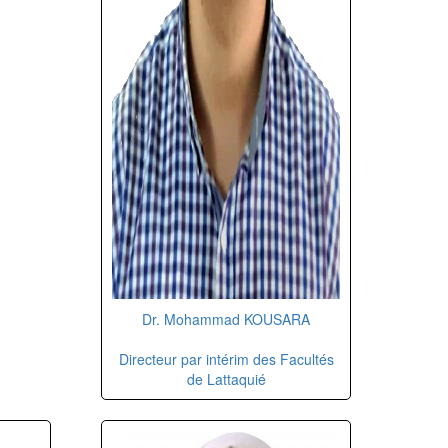
Dr. Mohammad KOUSARA
Directeur par intérim des Facultés
de Lattaquié