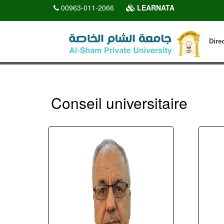
00963-011-2066
LEARNATA
Dire
Conseil universitaire