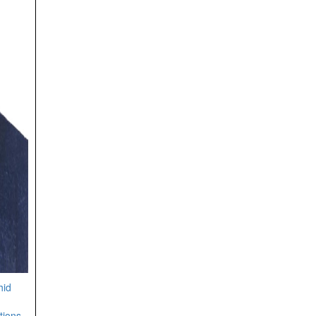
hid
tions