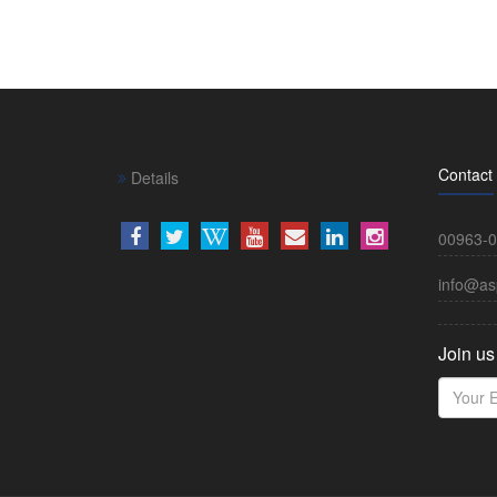
Contact
Details
00963-0
info@as
Join us