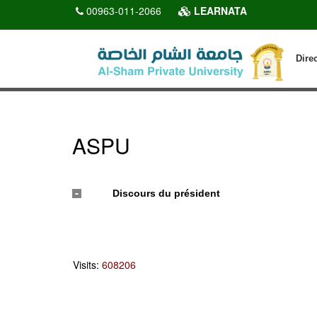
00963-011-2066
LEARNATA
Dire
ASPU
Discours du président
Visits:
608206