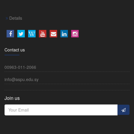
Details
Contact us
00963-011-2066
info@aspu.edu.sy
Join us