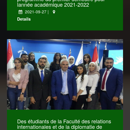
lannée académique 2021-2022
2021-09-27 |
كليات Dentistry
Details
كليات Medicine
كليات IT
Des étudiants de la Faculté des relations
Engineering
internationales et de la diplomatie de