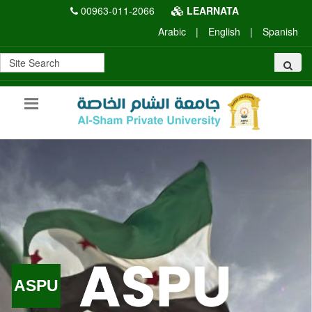
00963-011-2066
LEARNATA
Arabic
|
English
|
Spanish
U