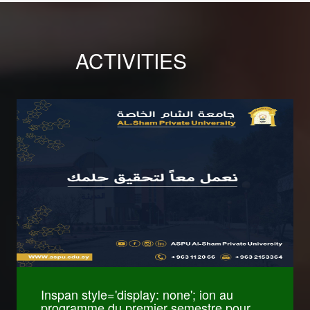
ACTIVITIES
كليات International
Relations and
Diplomacy
كليات Pharmacy
Inspan style='display: none'; ion au
programme du premier semestre pour