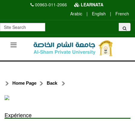
00963-011-2066
LEARNATA
Arabic
|
English
|
French
Home Page
Back
Expérience