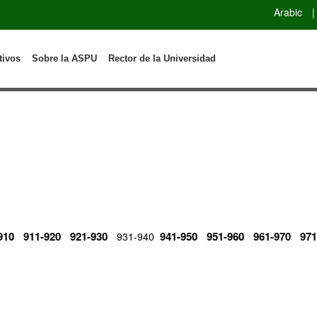
Arabic
|
tivos
Sobre la ASPU
Rector de la Universidad
910
911-920
921-930
941-950
951-960
961-970
971
931-940