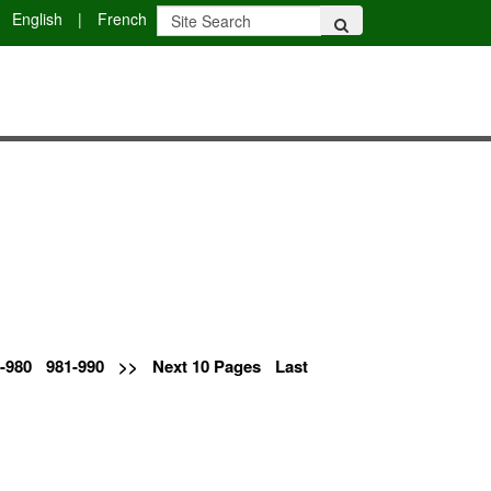
English
|
French
-980
981-990
>>
Next 10 Pages
Last