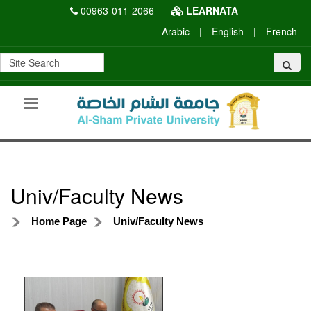
00963-011-2066
LEARNATA
Arabic
|
English
|
French
Univ/Faculty News
Home Page
Univ/Faculty News