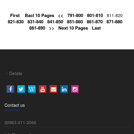
First
Bacl 10 Pages
<<
791-800
801-810
811-820
821-830
831-840
841-850
851-860
861-870
871-880
881-890
>>
Next 10 Pages
Last
Details
Contact us
00963-011-2066