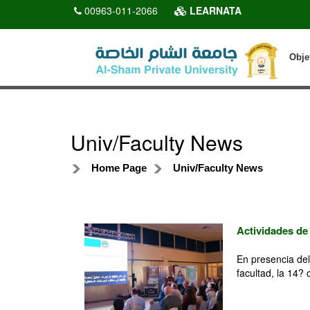
00963-011-2066
LEARNATA
Obje
Univ/Faculty News
Home Page
Univ/Faculty News
Actividades de
En presencia del
facultad, la 14? 