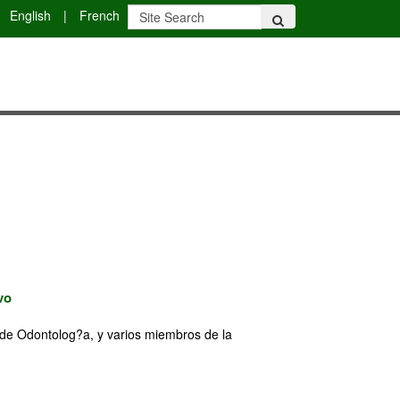
English
|
French
vo
d de Odontolog?a, y varios miembros de la