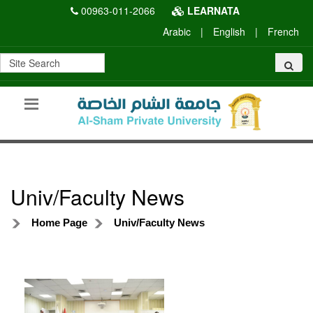
00963-011-2066
LEARNATA
Arabic
|
English
|
French
Univ/Faculty News
Home Page
Univ/Faculty News