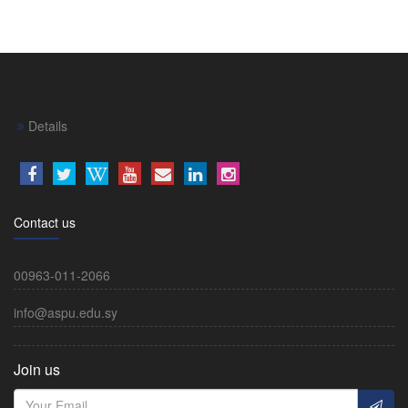
Details
Contact us
00963-011-2066
info@aspu.edu.sy
Join us