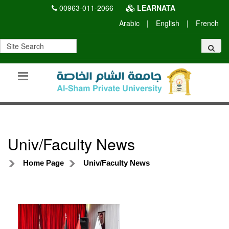
00963-011-2066
LEARNATA
Arabic
|
English
|
French
Univ/Faculty News
Home Page
Univ/Faculty News