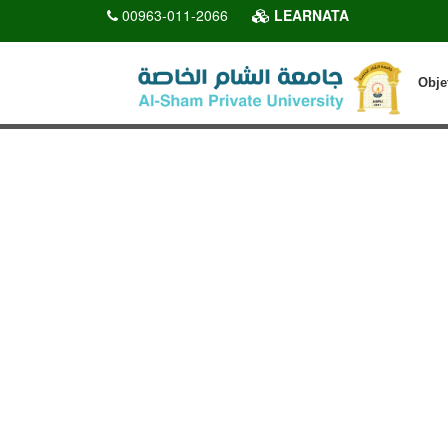
00963-011-2066
LEARNATA
Obje