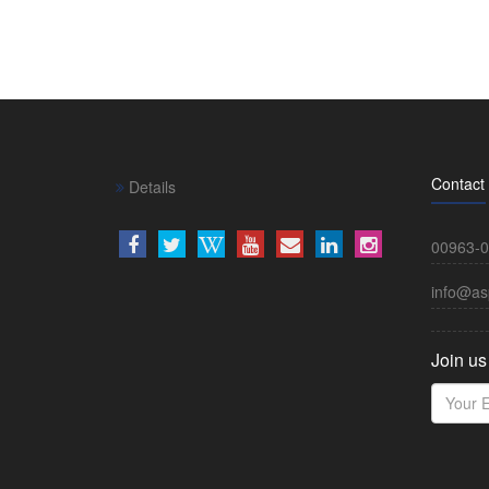
Contact
Details
00963-0
info@as
Join us