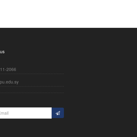
 us
11-2066
pu.edu.sy