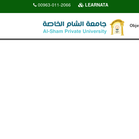
00963-011-2066
LEARNATA
Obje