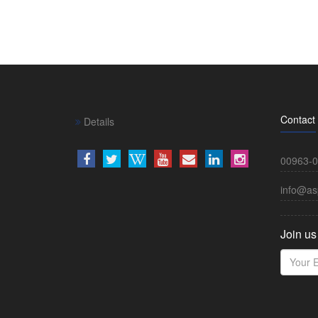
Contact
Details
00963-0
info@as
Join us