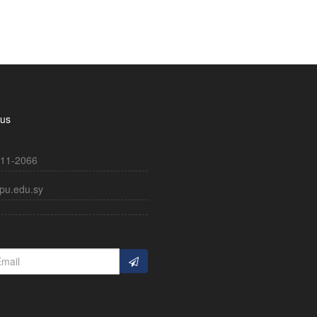
 us
11-2066
pu.edu.sy