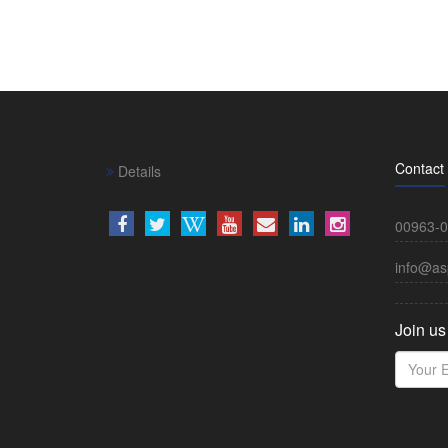
Contact
Details
00963-0
info@as
Join us