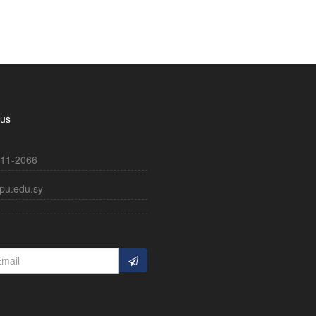
 us
11-2066
pu.edu.sy