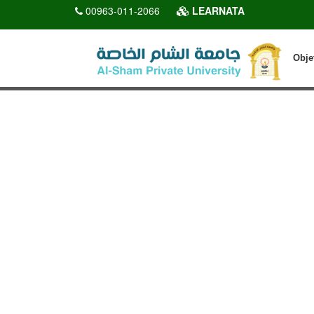
00963-011-2066
LEARNATA
Obje