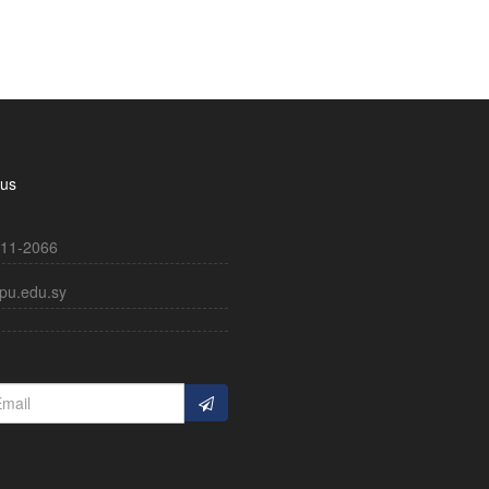
 us
11-2066
pu.edu.sy