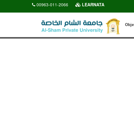
00963-011-2066
LEARNATA
Obje