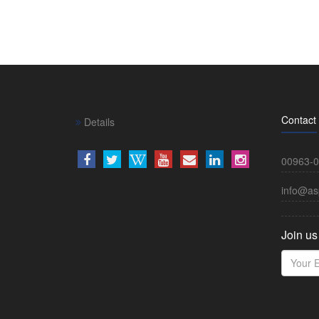
Contact
Details
00963-0
info@as
Join us