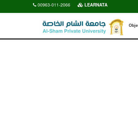
00963-011-2066
LEARNATA
Obje