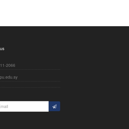
 us
11-2066
pu.edu.sy