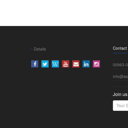
Contact
Details
00963-0
info@as
Join us