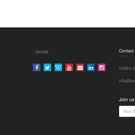
Contact
Details
00963-0
info@as
Join us