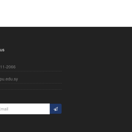
 us
11-2066
pu.edu.sy