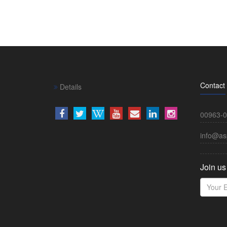
Contact
Details
00963-0
info@as
Join us