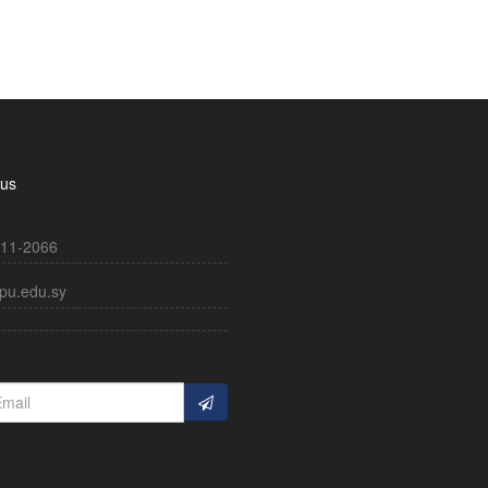
 us
11-2066
pu.edu.sy