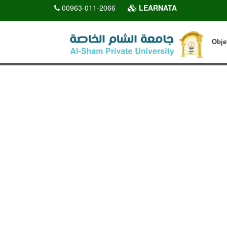
00963-011-2066
LEARNATA
Obje