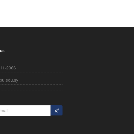
 us
11-2066
pu.edu.sy