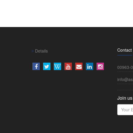
Contact
Details
00963-0
info@as
Join us