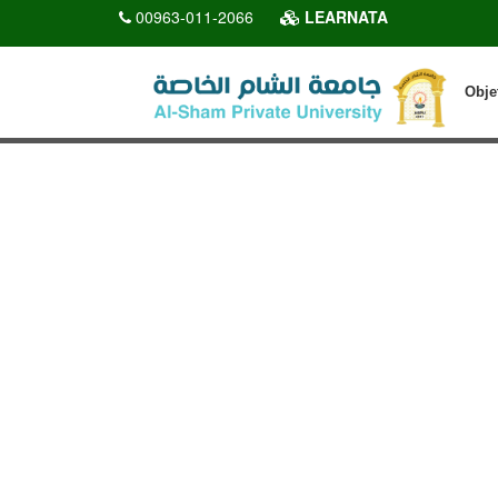
00963-011-2066
LEARNATA
Obje