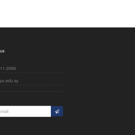
 us
11-2066
pu.edu.sy