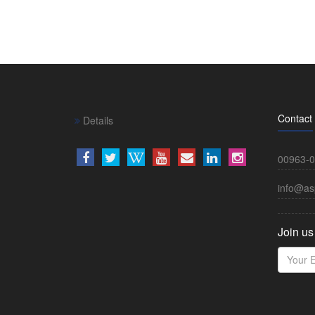
Contact
Details
00963-0
info@as
Join us