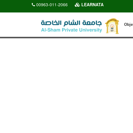
00963-011-2066
LEARNATA
Obje