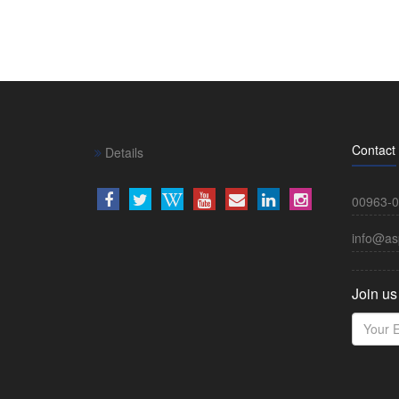
Contact
Details
00963-0
info@as
Join us