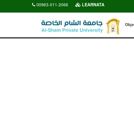
00963-011-2066
LEARNATA
Obje