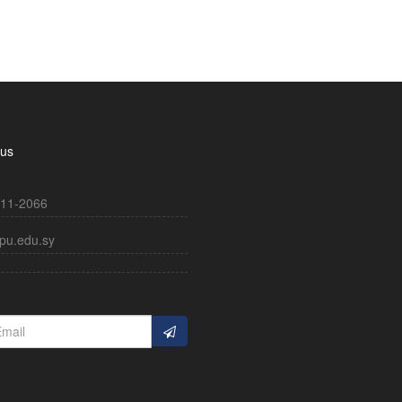
 us
11-2066
pu.edu.sy