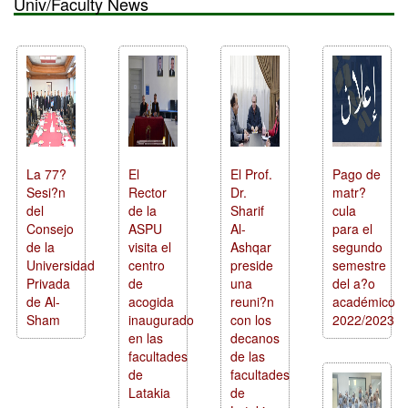
Univ/Faculty News
La 77?
El
El Prof.
Pago de
Sesi?n
Rector
Dr.
matr?
del
de la
Sharif
cula
Consejo
ASPU
Al-
para el
de la
visita el
Ashqar
segundo
Universidad
centro
preside
semestre
Privada
de
una
del a?o
de Al-
acogida
reuni?n
académico
Sham
inaugurado
con los
2022/2023
en las
decanos
facultades
de las
de
facultades
Latakia
de