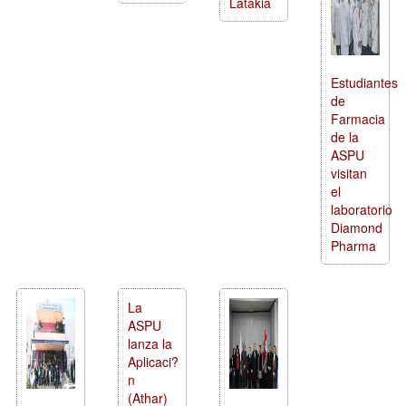
Latakia
Estudiantes
de
Farmacia
de la
ASPU
visitan
el
laboratorio
Diamond
Pharma
La
ASPU
lanza la
Aplicaci?
n
(Athar)