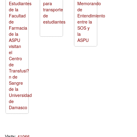
Estudiantes
para
Memorando
de la
transporte
de
Facultad
de
Entendimiento
de
estudiantes
entre la
Farmacia
SOS y
de la
la
ASPU
ASPU
visitan
el
Centro
de
Transfusi?
n de
Sangre
de la
Universidad
de
Damasco
Visits:
41066