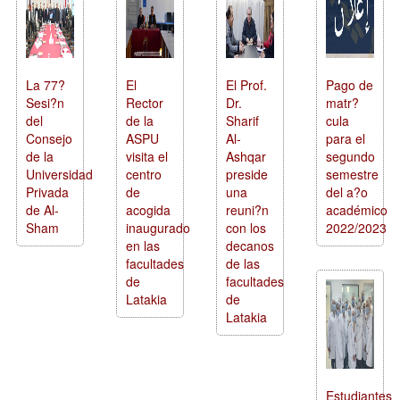
La 77?
El
El Prof.
Pago de
Sesi?n
Rector
Dr.
matr?
del
de la
Sharif
cula
Consejo
ASPU
Al-
para el
de la
visita el
Ashqar
segundo
Universidad
centro
preside
semestre
Privada
de
una
del a?o
de Al-
acogida
reuni?n
académico
Sham
inaugurado
con los
2022/2023
en las
decanos
facultades
de las
de
facultades
Latakia
de
Latakia
Estudiantes