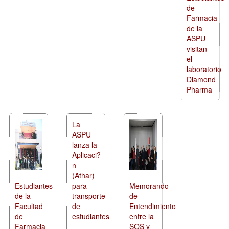
de
Farmacia
de la
ASPU
visitan
el
laboratorio
Diamond
Pharma
La
ASPU
lanza la
Aplicaci?
n
(Athar)
Estudiantes
para
Memorando
de la
transporte
de
Facultad
de
Entendimiento
de
estudiantes
entre la
Farmacia
SOS y