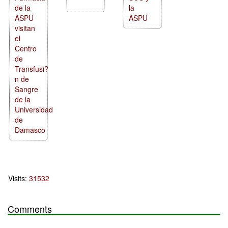
de la
la
ASPU
ASPU
visitan
el
Centro
de
Transfusi?
n de
Sangre
de la
Universidad
de
Damasco
Visits:
31532
Comments