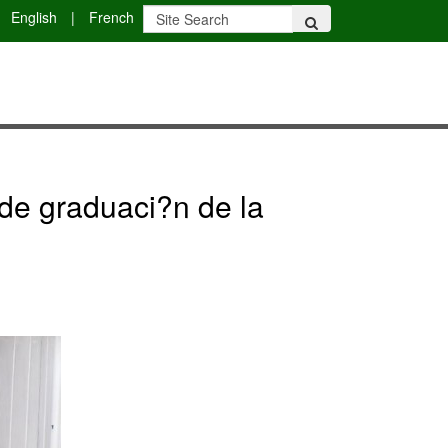
English
|
French
 de graduaci?n de la