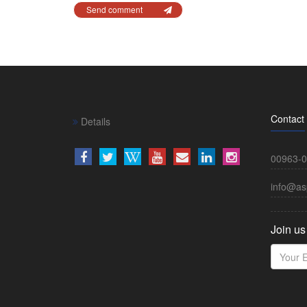
Send comment
Contact
Details
00963-0
info@as
Join us