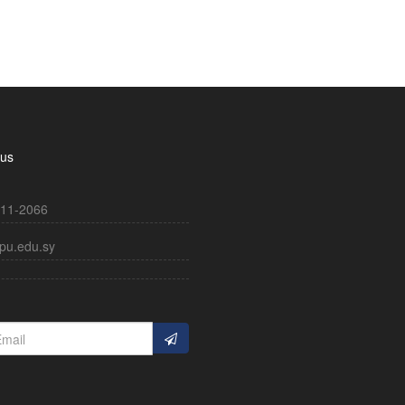
 us
11-2066
pu.edu.sy