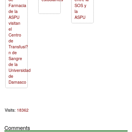
Farmacia
SOS y
de la
la
ASPU
ASPU
visitan
el
Centro
de
Transfusi?
n de
Sangre
de la
Universidad
de
Damasco
Visits:
18362
Comments