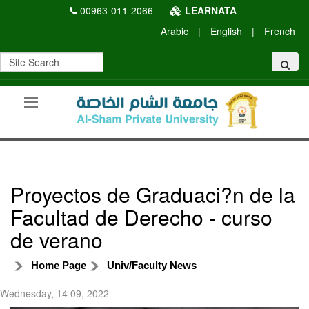
00963-011-2066
LEARNATA
Arabic
|
English
|
French
Proyectos de Graduaci?n de la
Facultad de Derecho - curso
de verano
Home Page
Univ/Faculty News
Wednesday, 14 09, 2022