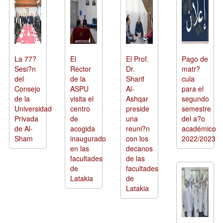
La 77?
El
El Prof.
Pago de
Sesi?n
Rector
Dr.
matr?
del
de la
Sharif
cula
Consejo
ASPU
Al-
para el
de la
visita el
Ashqar
segundo
Universidad
centro
preside
semestre
Privada
de
una
del a?o
de Al-
acogida
reuni?n
académico
Sham
inaugurado
con los
2022/2023
en las
decanos
facultades
de las
de
facultades
Latakia
de
Latakia