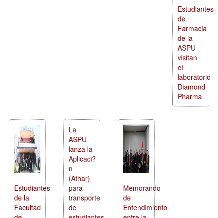
Estudiantes
de
Farmacia
de la
ASPU
visitan
el
laboratorio
Diamond
Pharma
La
ASPU
lanza la
Aplicaci?
n
(Athar)
Estudiantes
para
Memorando
de la
transporte
de
Facultad
de
Entendimiento
de
estudiantes
entre la