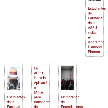
Estudiantes
de
Farmacia
de la
ASPU
visitan
el
laboratorio
Diamond
Pharma
La
ASPU
lanza la
Aplicaci?
n
(Athar)
Estudiantes
para
Memorando
de la
transporte
de
Facultad
de
Entendimiento