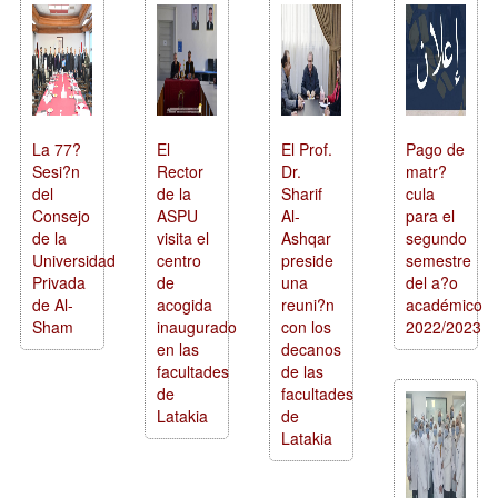
La 77?
El
El Prof.
Pago de
Sesi?n
Rector
Dr.
matr?
del
de la
Sharif
cula
Consejo
ASPU
Al-
para el
de la
visita el
Ashqar
segundo
Universidad
centro
preside
semestre
Privada
de
una
del a?o
de Al-
acogida
reuni?n
académico
Sham
inaugurado
con los
2022/2023
en las
decanos
facultades
de las
de
facultades
Latakia
de
Latakia