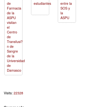
de
estudiantes
entre la
Farmacia
SOS y
de la
la
ASPU
ASPU
visitan
el
Centro
de
Transfusi?
n de
Sangre
de la
Universidad
de
Damasco
Visits:
22328