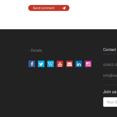
Send comment
Contact
Details
00963-0
info@as
Join us