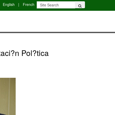
English
|
French
aci?n Pol?tica