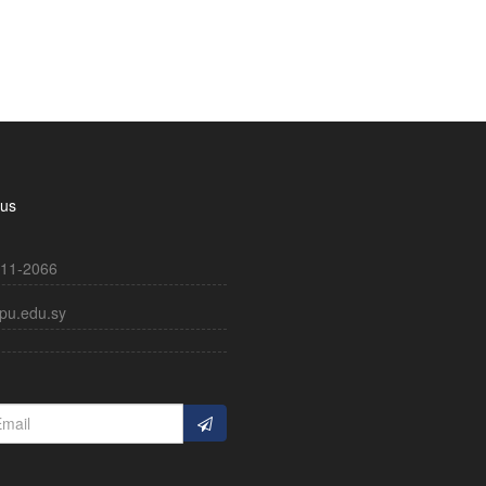
 us
11-2066
pu.edu.sy