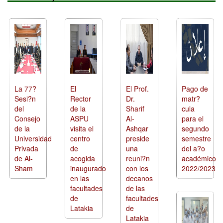
La 77?
El
El Prof.
Pago de
Sesi?n
Rector
Dr.
matr?
del
de la
Sharif
cula
Consejo
ASPU
Al-
para el
de la
visita el
Ashqar
segundo
Universidad
centro
preside
semestre
Privada
de
una
del a?o
de Al-
acogida
reuni?n
académico
Sham
inaugurado
con los
2022/2023
en las
decanos
facultades
de las
de
facultades
Latakia
de
Latakia