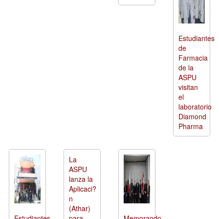
Estudiantes
de
Farmacia
de la
ASPU
visitan
el
laboratorio
Diamond
Pharma
La
ASPU
lanza la
Aplicaci?
n
(Athar)
Estudiantes
para
Memorando