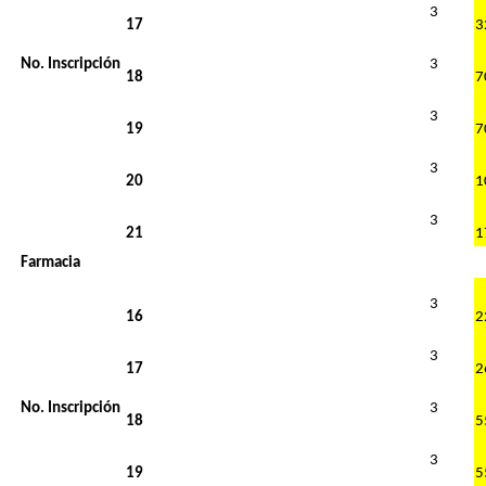
3
17
No. Inscripción
3
18
3
19
3
20
1
3
21
1
Farmacia
3
16
3
17
No. Inscripción
3
18
3
19