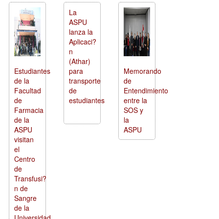
La
ASPU
lanza la
Aplicaci?
n
(Athar)
Estudiantes
para
Memorando
de la
transporte
de
Facultad
de
Entendimiento
de
estudiantes
entre la
Farmacia
SOS y
de la
la
ASPU
ASPU
visitan
el
Centro
de
Transfusi?
n de
Sangre
de la
Universidad