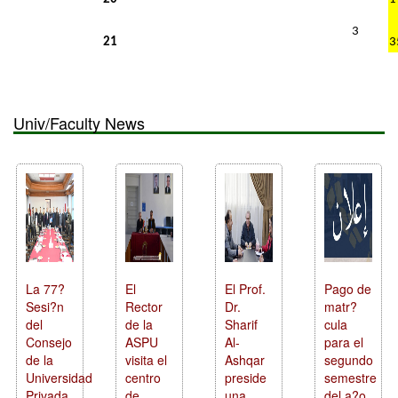
3
21
Univ/Faculty News
La 77?
El
El Prof.
Pago de
Sesi?n
Rector
Dr.
matr?
del
de la
Sharif
cula
Consejo
ASPU
Al-
para el
de la
visita el
Ashqar
segundo
Universidad
centro
preside
semestre
Privada
de
una
del a?o