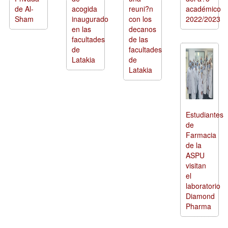
de Al-
acogida
reuni?n
académico
Sham
inaugurado
con los
2022/2023
en las
decanos
facultades
de las
de
facultades
Latakia
de
Latakia
Estudiantes
de
Farmacia
de la
ASPU
visitan
el
laboratorio
Diamond
Pharma