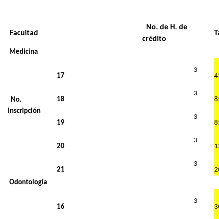
No. de H. de
Facultad
T
crédito
Medicina
3
17
3
18
No.
Inscripción
3
19
3
20
1
3
21
2
Odontología
3
16