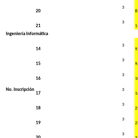
3
20
3
21
1
Ingeniería Informática
3
14
3
15
3
16
No. Inscripción
3
17
3
18
3
19
3
20