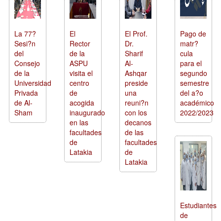
La 77?
El
El Prof.
Pago de
Sesi?n
Rector
Dr.
matr?
del
de la
Sharif
cula
Consejo
ASPU
Al-
para el
de la
visita el
Ashqar
segundo
Universidad
centro
preside
semestre
Privada
de
una
del a?o
de Al-
acogida
reuni?n
académico
Sham
inaugurado
con los
2022/2023
en las
decanos
facultades
de las
de
facultades
Latakia
de
Latakia
Estudiantes
de