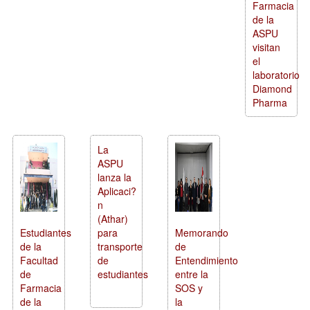
Farmacia
de la
ASPU
visitan
el
laboratorio
Diamond
Pharma
La
ASPU
lanza la
Aplicaci?
n
(Athar)
Estudiantes
para
Memorando
de la
transporte
de
Facultad
de
Entendimiento
de
estudiantes
entre la
Farmacia
SOS y
de la
la