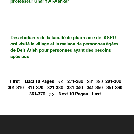
professeur Sharif Al-Ashkar
Des étudiants de la faculté de pharmacie de lASPU
ont visité le village et la maison de personnes âgées
de Deir Atieh pour personnes ayant des besoins
spéciaux
First
Bacl 10 Pages
<<
271-280
291-300
281-290
301-310
311-320
321-330
331-340
341-350
351-360
361-370
>>
Next 10 Pages
Last