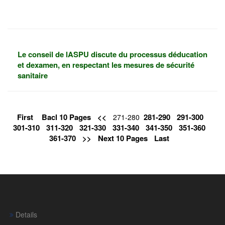
Le conseil de lASPU discute du processus déducation
et dexamen, en respectant les mesures de sécurité
sanitaire
First
Bacl 10 Pages
<<
281-290
291-300
271-280
301-310
311-320
321-330
331-340
341-350
351-360
361-370
>>
Next 10 Pages
Last
Details