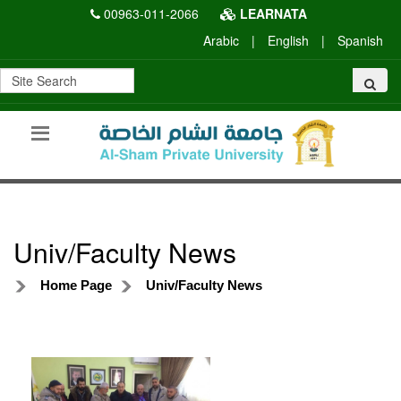
00963-011-2066
LEARNATA
Arabic
|
English
|
Spanish
Univ/Faculty News
Home Page
Univ/Faculty News