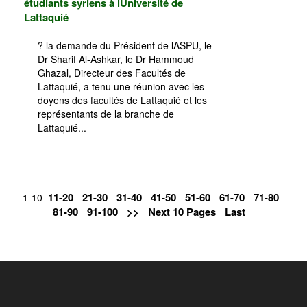
étudiants syriens à lUniversité de
Lattaquié
? la demande du Président de lASPU, le
Dr Sharif Al-Ashkar, le Dr Hammoud
Ghazal, Directeur des Facultés de
Lattaquié, a tenu une réunion avec les
doyens des facultés de Lattaquié et les
représentants de la branche de
Lattaquié...
11-20
21-30
31-40
41-50
51-60
61-70
71-80
1-10
81-90
91-100
>>
Next 10 Pages
Last