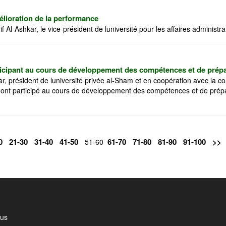
élioration de la performance
 Al-Ashkar, le vice-président de luniversité pour les affaires administrat
ticipant au cours de développement des compétences et de prépa
kar, président de luniversité privée al-Sham et en coopération avec l
i ont participé au cours de développement des compétences et de prépar
0
21-30
31-40
41-50
61-70
71-80
81-90
91-100
>>
51-60
 us