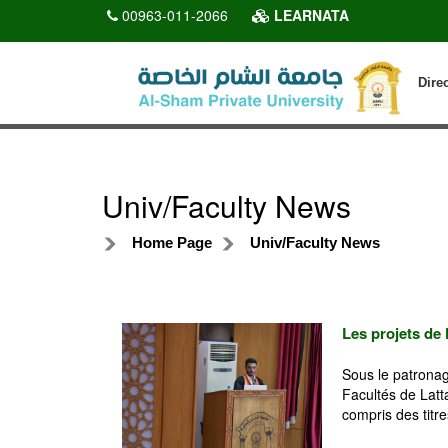
00963-011-2066
LEARNATA
Dire
Univ/Faculty News
Home Page
Univ/Faculty News
Les projets de 
Sous le patronag
Facultés de Latta
compris des titres