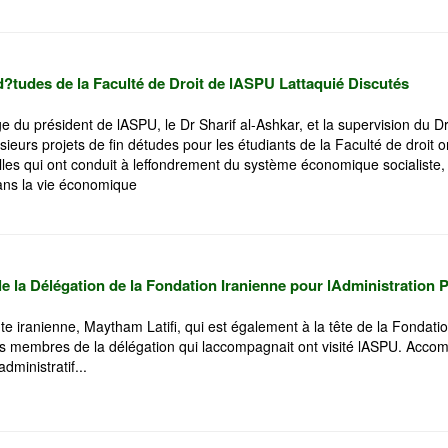
d?tudes de la Faculté de Droit de lASPU Lattaquié Discutés
e du président de lASPU, le Dr Sharif al-Ashkar, et la supervision du
sieurs projets de fin détudes pour les étudiants de la Faculté de droit on
lles qui ont conduit à leffondrement du système économique socialiste,
dans la vie économique
 la Délégation de la Fondation Iranienne pour lAdministration Pu
e iranienne, Maytham Latifi, qui est également à la tête de la Fondation
es membres de la délégation qui laccompagnait ont visité lASPU. Acco
ministratif...