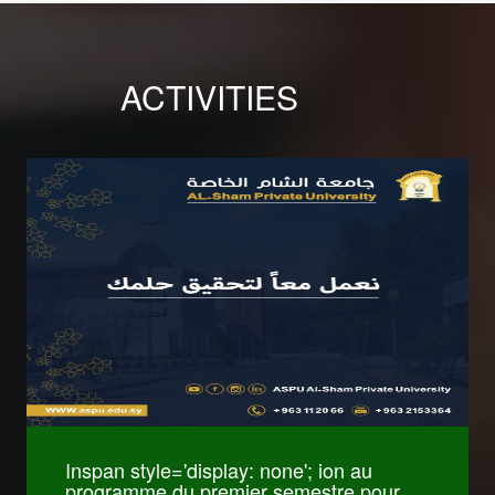
ACTIVITIES
كليات International
Relations and
Diplomacy
كليات Pharmacy
Inspan style='display: none'; ion au
programme du premier semestre pour