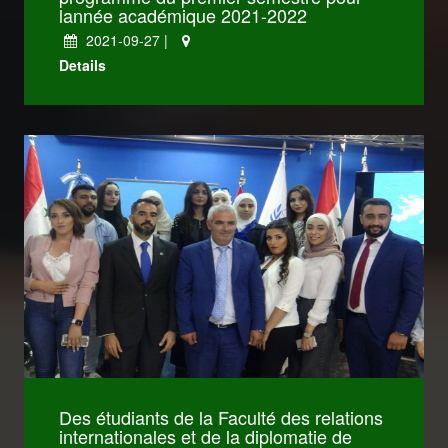
lannée académique 2021-2022
2021-09-27 |
كليات Dentistry
Details
كليات Medicine
كليات IT
Des étudiants de la Faculté des relations
Engineering
internationales et de la diplomatie de