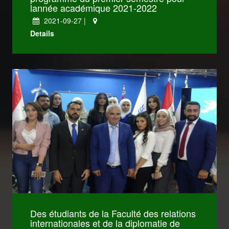
lannée académique 2021-2022
2021-09-27 |
كليات Dentistry
Details
كليات Medicine
كليات IT
Des étudiants de la Faculté des relations
Engineering
internationales et de la diplomatie de