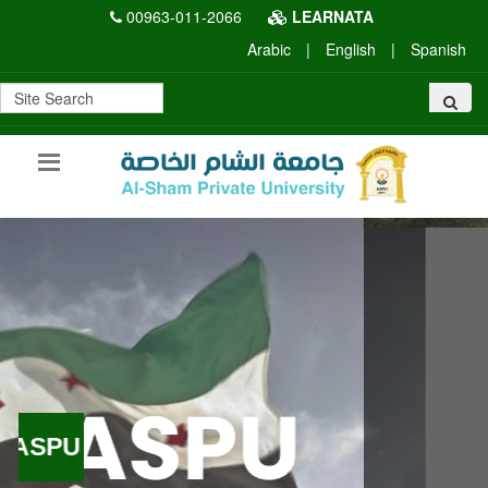
00963-011-2066
LEARNATA
Arabic
|
English
|
Spanish
ASPU