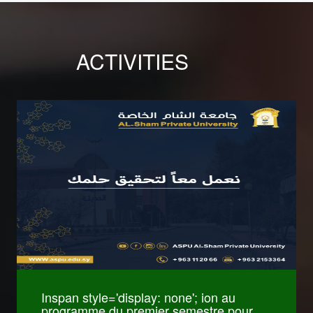
ACTIVITIES
كليات International
Relations and
Diplomacy
كليات Pharmacy
Inspan style='display: none'; ion au
programme du premier semestre pour