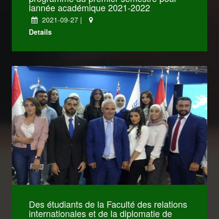
lannée académique 2021-2022
2021-09-27 |
كليات Dentistry
Details
كليات Medicine
كليات IT
Des étudiants de la Faculté des relations
Engineering
internationales et de la diplomatie de