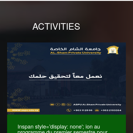
ACTIVITIES
كليات International
Relations and
Diplomacy
كليات Pharmacy
Inspan style='display: none'; ion au
programme du premier semestre pour