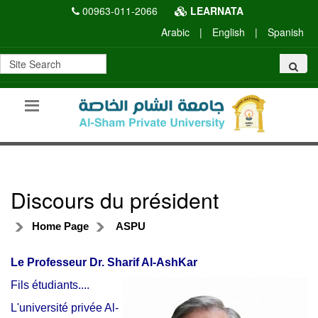
00963-011-2066
LEARNATA
Arabic
|
English
|
Spanish
Discours du président
Home Page
ASPU
Le Professeur Dr. Sharif Al-AshKar
Fils étudiants....
L'université privée Al-