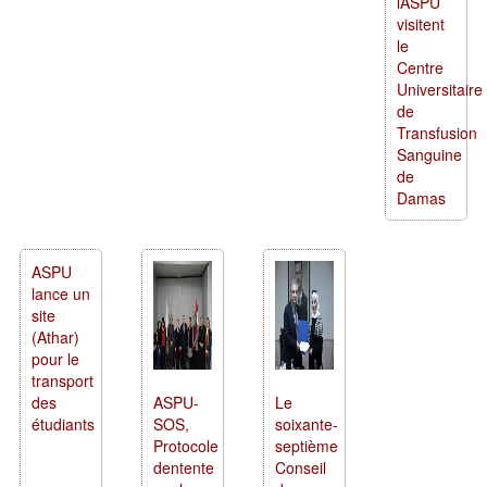
lASPU
visitent
le
Centre
Universitaire
de
Transfusion
Sanguine
de
Damas
ASPU
lance un
site
(Athar)
pour le
transport
des
ASPU-
Le
étudiants
SOS,
soixante-
Protocole
septième
dentente
Conseil