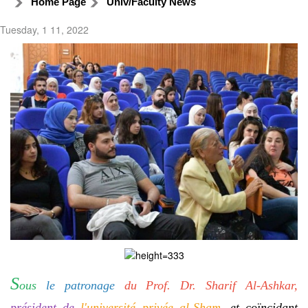
Home Page
Univ/Faculty News
Tuesday, 1 11, 2022
S
ous
le patronage
du Prof. Dr. Sharif Al-Ashkar,
président de
l'université privée al-Sham
, et coïncidant