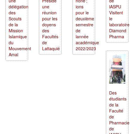
une
Préside
none';
de
délégation
une
ions
lASPU
des
réunion
pour le
Visitent
Scouts
pour les
deuxième
le
de la
doyens
semestre
laboratoire
Mission
des
de
Diamond
Islamique
Facultés
lannée
Pharma
du
de
académique
Mouvement
Lattaquié
2022/2023
Amal
Des
étudiants
de la
Faculté
de
Pharmacie
de