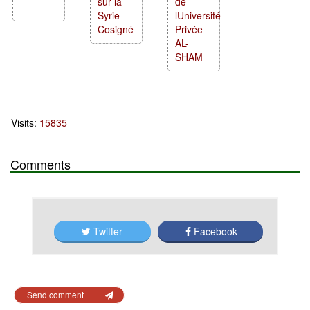
sur la
de
Syrie
lUniversité
Cosigné
Privée
AL-
SHAM
Visits:
15835
Comments
Twitter
Facebook
Send comment