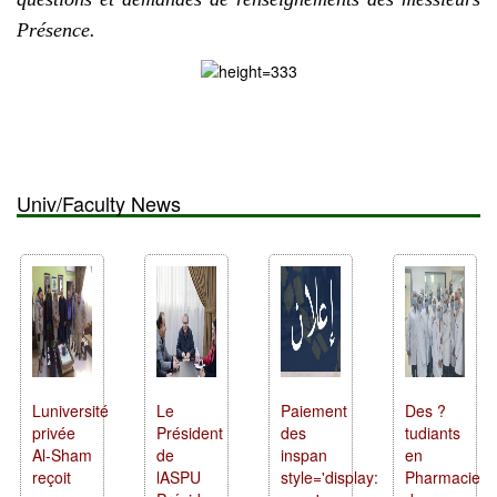
Présence.
Univ/Faculty News
Luniversité
Le
Paiement
Des ?
privée
Président
des
tudiants
Al-Sham
de
inspan
en
reçoit
lASPU
style='display:
Pharmacie