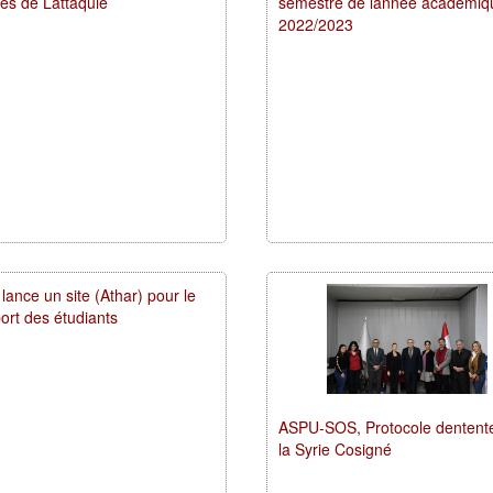
és de Lattaquié
semestre de lannée académiq
2022/2023
ance un site (Athar) pour le
ort des étudiants
ASPU-SOS, Protocole dentent
la Syrie Cosigné