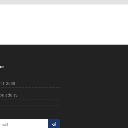
 us
11-2066
pu.edu.sy