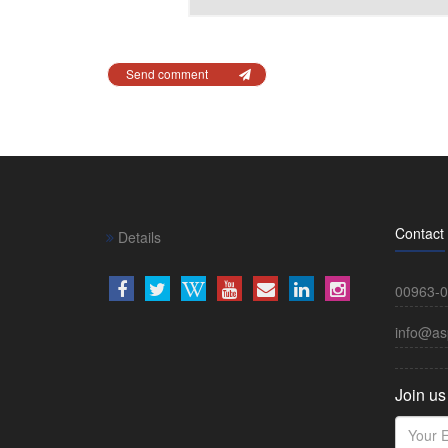
Send comment
Contact
Details
00963-0
info@as
Join us