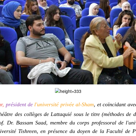
r,
président de
l'université privée al-Sham
, et coïncidant av
théâtre des collèges de Lattaquié sous le titre (méthodes de 
of. Dr. Bassam Saad, membre du corps professoral de l'uni
niversité Tishreen, en présence du doyen de la Faculté d