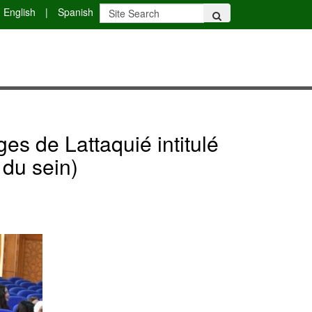
English
|
Spanish
es de Lattaquié intitulé
 du sein)