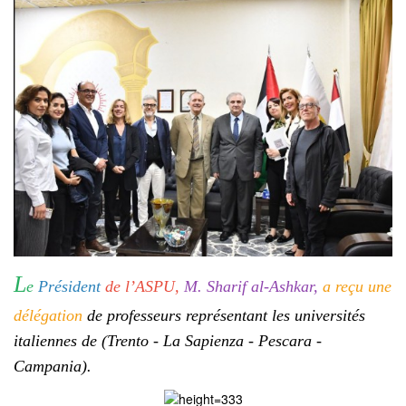
L
e
Président
de l’ASPU,
M. Sharif al-Ashkar,
a reçu une
délégation
de professeurs représentant les universités
italiennes de (Trento - La Sapienza - Pescara -
Campania).