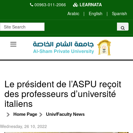
00963-011-2066
LEARNATA
Arabic
|
English
|
Spanish
Le président de l’ASPU reçoit
des professeurs d’université
italiens
Home Page
Univ/Faculty News
Wednesday, 26 10, 2022