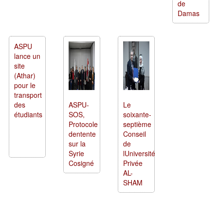
de
Damas
ASPU
lance un
site
(Athar)
pour le
transport
des
ASPU-
Le
étudiants
SOS,
soixante-
Protocole
septième
dentente
Conseil
sur la
de
Syrie
lUniversité
Cosigné
Privée
AL-
SHAM