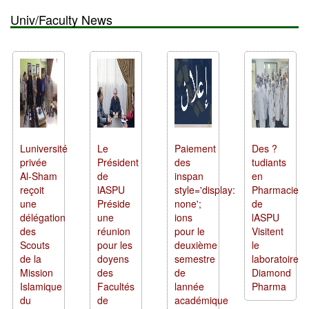
Univ/Faculty News
Luniversité
Le
Paiement
Des ?
privée
Président
des
tudiants
Al-Sham
de
inspan
en
reçoit
lASPU
style='display:
Pharmacie
une
Préside
none';
de
délégation
une
ions
lASPU
des
réunion
pour le
Visitent
Scouts
pour les
deuxième
le
de la
doyens
semestre
laboratoire
Mission
des
de
Diamond
Islamique
Facultés
lannée
Pharma
du
de
académique