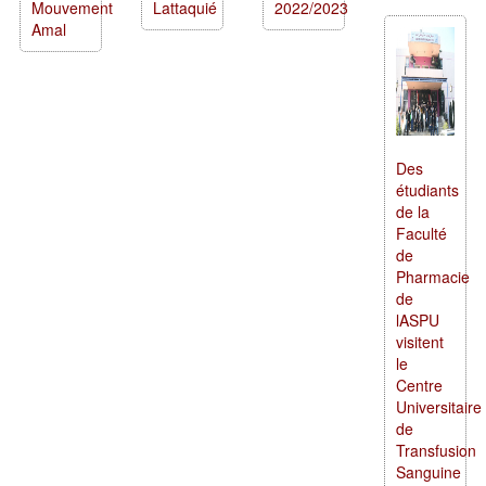
Mouvement
Lattaquié
2022/2023
Amal
Des
étudiants
de la
Faculté
de
Pharmacie
de
lASPU
visitent
le
Centre
Universitaire
de
Transfusion
Sanguine