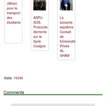
(Athar)
pour le
transport
des
ASPU-
Le
étudiants
SOS,
soixante-
Protocole
septième
dentente
Conseil
sur la
de
Syrie
lUniversité
Cosigné
Privée
AL-
SHAM
Visits:
15336
Comments