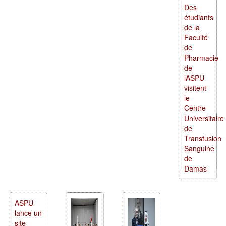
Des
étudiants
de la
Faculté
de
Pharmacie
de
lASPU
visitent
le
Centre
Universitaire
de
Transfusion
Sanguine
de
Damas
ASPU
lance un
site