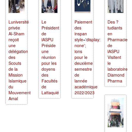
Luniversité
Le
Paiement
Des ?
privée
Président
des
tudiants
Al-Sham
de
inspan
en
reçoit
lASPU
style='display:
Pharmacie
une
Préside
none';
de
délégation
une
ions
lASPU
des
réunion
pour le
Visitent
Scouts
pour les
deuxième
le
de la
doyens
semestre
laboratoire
Mission
des
de
Diamond
Islamique
Facultés
lannée
Pharma
du
de
académique
Mouvement
Lattaquié
2022/2023
Amal