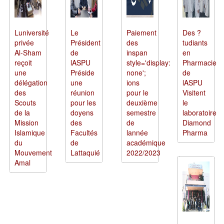
Luniversité
Le
Paiement
Des ?
privée
Président
des
tudiants
Al-Sham
de
inspan
en
reçoit
lASPU
style='display:
Pharmacie
une
Préside
none';
de
délégation
une
ions
lASPU
des
réunion
pour le
Visitent
Scouts
pour les
deuxième
le
de la
doyens
semestre
laboratoire
Mission
des
de
Diamond
Islamique
Facultés
lannée
Pharma
du
de
académique
Mouvement
Lattaquié
2022/2023
Amal