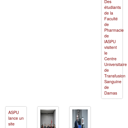
Des
étudiants
de la
Faculté
de
Pharmacie
de
lASPU
visitent
le
Centre
Universitaire
de
Transfusion
Sanguine
de
Damas
ASPU
lance un
site