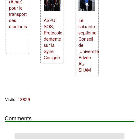
(Athar)
pour le
transport
des
ASPU-
Le
étudiants
SOS,
soixante-
Protocole
septième
dentente
Conseil
sur la
de
Syrie
lUniversité
Cosigné
Privée
AL-
SHAM
Visits:
13829
Comments