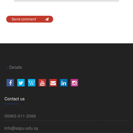
Send comment
Details
Contact us
00963-011-2066
info@aspu.edu.sy