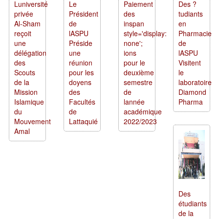
Luniversité
Le
Paiement
Des ?
privée
Président
des
tudiants
Al-Sham
de
inspan
en
reçoit
lASPU
style='display:
Pharmacie
une
Préside
none';
de
délégation
une
ions
lASPU
des
réunion
pour le
Visitent
Scouts
pour les
deuxième
le
de la
doyens
semestre
laboratoire
Mission
des
de
Diamond
Islamique
Facultés
lannée
Pharma
du
de
académique
Mouvement
Lattaquié
2022/2023
Amal
Des
étudiants
de la