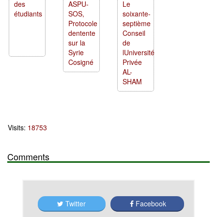
des
ASPU-
Le
étudiants
SOS,
soixante-
Protocole
septième
dentente
Conseil
sur la
de
Syrie
lUniversité
Cosigné
Privée
AL-
SHAM
Visits:
18753
Comments
Twitter
Facebook