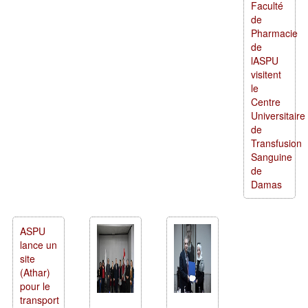
Faculté
de
Pharmacie
de
lASPU
visitent
le
Centre
Universitaire
de
Transfusion
Sanguine
de
Damas
ASPU
lance un
site
(Athar)
pour le
transport