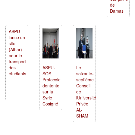
de
Damas
ASPU
lance un
site
(Athar)
pour le
transport
des
ASPU-
Le
étudiants
SOS,
soixante-
Protocole
septième
dentente
Conseil
sur la
de
Syrie
lUniversité
Cosigné
Privée
AL-
SHAM