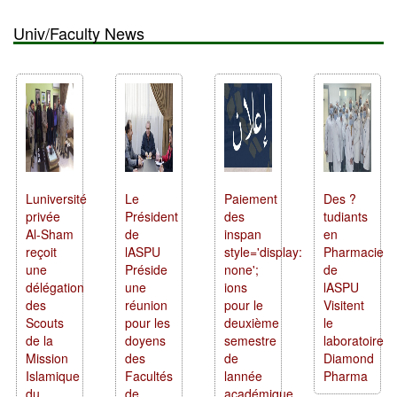
Univ/Faculty News
Luniversité
Le
Paiement
Des ?
privée
Président
des
tudiants
Al-Sham
de
inspan
en
reçoit
lASPU
style='display:
Pharmacie
une
Préside
none';
de
délégation
une
ions
lASPU
des
réunion
pour le
Visitent
Scouts
pour les
deuxième
le
de la
doyens
semestre
laboratoire
Mission
des
de
Diamond
Islamique
Facultés
lannée
Pharma
du
de
académique