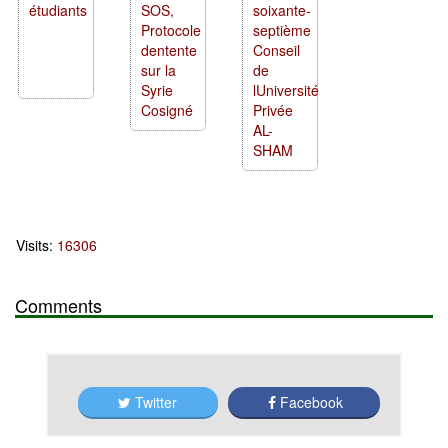
étudiants
SOS,
soixante-
Protocole
septième
dentente
Conseil
sur la
de
Syrie
lUniversité
Cosigné
Privée
AL-
SHAM
Visits:
16306
Comments
Twitter
Facebook