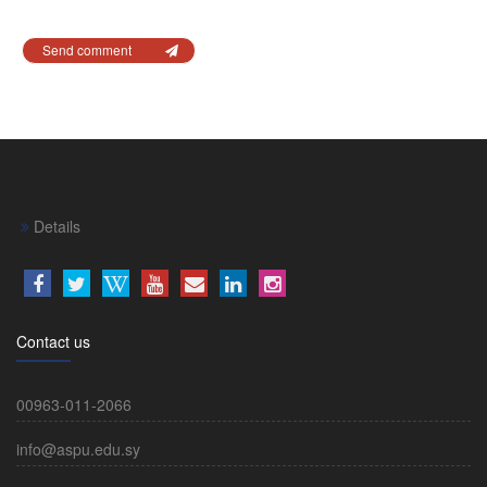
Send comment
Details
Contact us
00963-011-2066
info@aspu.edu.sy