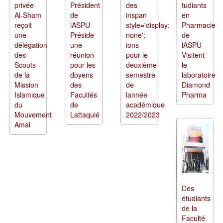
privée
Président
des
tudiants
Al-Sham
de
inspan
en
reçoit
lASPU
style='display:
Pharmacie
une
Préside
none';
de
délégation
une
ions
lASPU
des
réunion
pour le
Visitent
Scouts
pour les
deuxième
le
de la
doyens
semestre
laboratoire
Mission
des
de
Diamond
Islamique
Facultés
lannée
Pharma
du
de
académique
Mouvement
Lattaquié
2022/2023
Amal
Des
étudiants
de la
Faculté