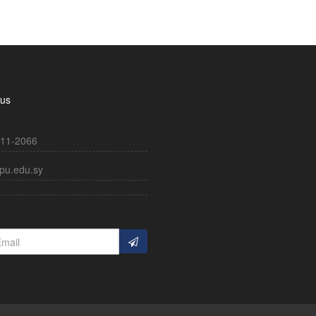
 us
11-2066
pu.edu.sy