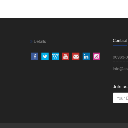
Contact
Details
00963-0
info@as
Join us