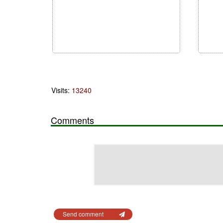
Visits:
13240
Comments
Send comment