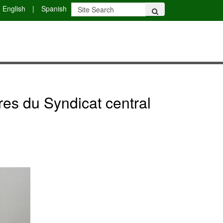
English
|
Spanish
res du Syndicat central