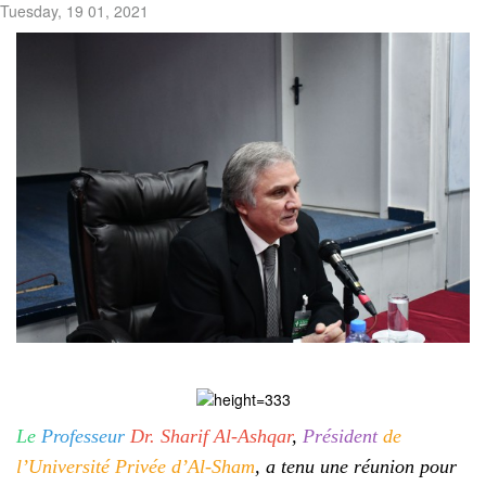
Tuesday, 19 01, 2021
Le
Professeur
Dr. Sharif Al-Ashqar
,
Président
de
l’Université Privée d’Al-Sham
, a tenu une réunion pour