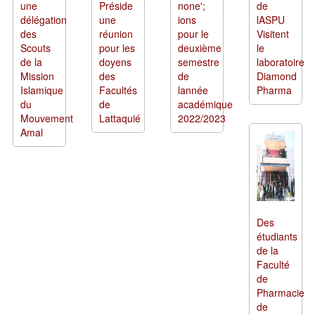
une
Préside
none';
de
délégation
une
ions
lASPU
des
réunion
pour le
Visitent
Scouts
pour les
deuxième
le
de la
doyens
semestre
laboratoire
Mission
des
de
Diamond
Islamique
Facultés
lannée
Pharma
du
de
académique
Mouvement
Lattaquié
2022/2023
Amal
Des
étudiants
de la
Faculté
de
Pharmacie
de