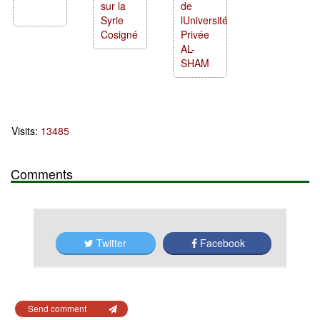
sur la
de
Syrie
lUniversité
Cosigné
Privée
AL-
SHAM
Visits:
13485
Comments
Twitter
Facebook
Send comment