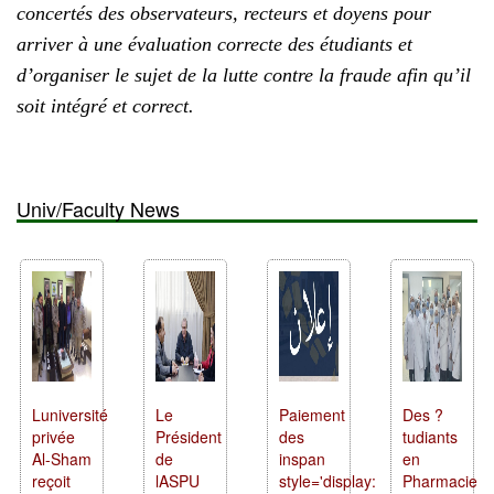
concertés des observateurs, recteurs et doyens pour
arriver à une évaluation correcte des étudiants et
d’organiser le sujet de la lutte contre la fraude afin qu’il
soit intégré et correct.
Univ/Faculty News
Luniversité
Le
Paiement
Des ?
privée
Président
des
tudiants
Al-Sham
de
inspan
en
reçoit
lASPU
style='display:
Pharmacie