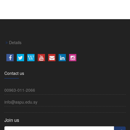
Details
Contact us
00963-011-2066
info@aspu.edu.sy
Join us