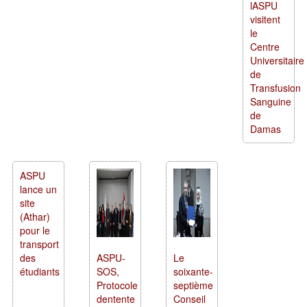
lASPU
visitent
le
Centre
Universitaire
de
Transfusion
Sanguine
de
Damas
ASPU
lance un
site
(Athar)
pour le
transport
des
ASPU-
Le
étudiants
SOS,
soixante-
Protocole
septième
dentente
Conseil