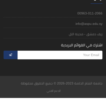
00963-011-2066
info@aspu.edu.sy
ريف دمشق - مدينة التل
اشترك في القوائم البريدية
جامعة الشام الخاصة 2023-2026 © جميع الحقوق محفوظة
الدعم الفني