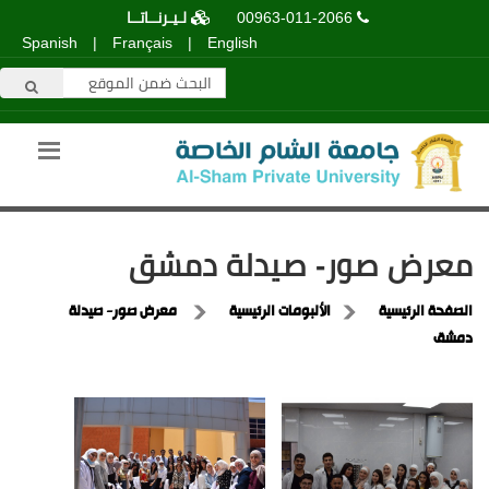
00963-011-2066
لـيـرنــاتــا
Spanish
|
Français
|
English
معرض صور- صيدلة دمشق
الصفحة الرئيسية
الألبومات الرئيسية
معرض صور- صيدلة
دمشق