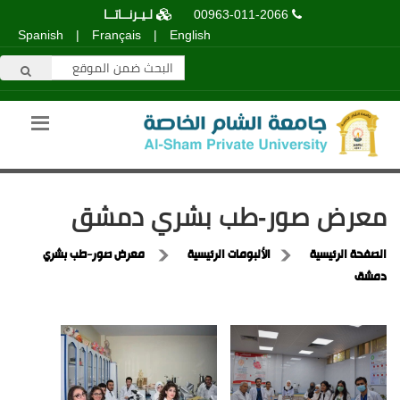
00963-011-2066
لـيـرنــاتــا
Spanish
|
Français
|
English
معرض صور-طب بشري دمشق
الصفحة الرئيسية
الألبومات الرئيسية
معرض صور-طب بشري
دمشق