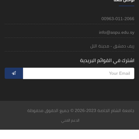
00963-011-2066
info@aspu.edu.sy
ريف دمشق - مدينة التل
اشترك في القوائم البريدية
جامعة الشام الخاصة 2023-2026 © جميع الحقوق محفوظة
الدعم الفني