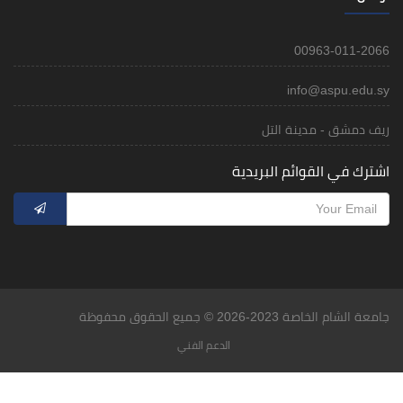
00963-011-2066
info@aspu.edu.sy
ريف دمشق - مدينة التل
اشترك في القوائم البريدية
جامعة الشام الخاصة 2023-2026 © جميع الحقوق محفوظة
الدعم الفني